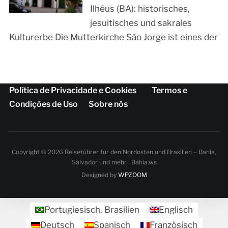
Ilhéus (BA): historisches,
jesuitisches und sakrales
Kulturerbe Die Mutterkirche São Jorge ist eines der
Política de Privacidade e Cookies
Termos e
Condições de Uso
Sobre nós
Copyright © 2026 Reiseführer für den Nordosten und Brasilien – Bahia,
Salvador und mehr | Bahia.ws
Designed by
WPZOOM
Portugiesisch, Brasilien
Englisch
Deutsch
Spanisch
Französisch