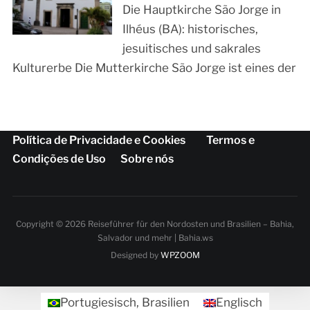
Die Hauptkirche São Jorge in
Ilhéus (BA): historisches,
jesuitisches und sakrales
Kulturerbe Die Mutterkirche São Jorge ist eines der
Política de Privacidade e Cookies
Termos e
Condições de Uso
Sobre nós
Copyright © 2026 Reiseführer für den Nordosten und Brasilien – Bahia,
Salvador und mehr | Bahia.ws
Designed by
WPZOOM
Portugiesisch, Brasilien
Englisch