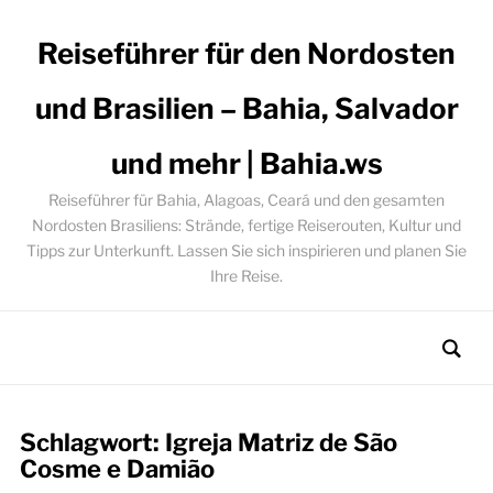
Reiseführer für den Nordosten
und Brasilien – Bahia, Salvador
und mehr | Bahia.ws
Reiseführer für Bahia, Alagoas, Ceará und den gesamten
Nordosten Brasiliens: Strände, fertige Reiserouten, Kultur und
Tipps zur Unterkunft. Lassen Sie sich inspirieren und planen Sie
Ihre Reise.
Schlagwort:
Igreja Matriz de São
Cosme e Damião