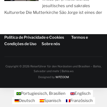
jesuitisches und sakrales
Kulturerbe Die Mutterkirche São Jorge ist eines der
Política de Privacidade e Cookies
Termos e
Condições de Uso
Sobre nós
Copyright © 2026 Reiseführer für den Nordosten und Brasilien – Bahia,
Salvador und mehr | Bahia.ws
Designed by
WPZOOM
Portugiesisch, Brasilien
Englisch
Deutsch
Spanisch
Französisch