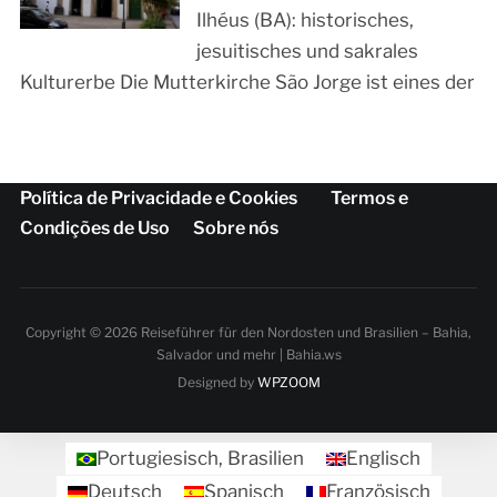
Ilhéus (BA): historisches,
jesuitisches und sakrales
Kulturerbe Die Mutterkirche São Jorge ist eines der
Política de Privacidade e Cookies
Termos e
Condições de Uso
Sobre nós
Copyright © 2026 Reiseführer für den Nordosten und Brasilien – Bahia,
Salvador und mehr | Bahia.ws
Designed by
WPZOOM
Portugiesisch, Brasilien
Englisch
Deutsch
Spanisch
Französisch