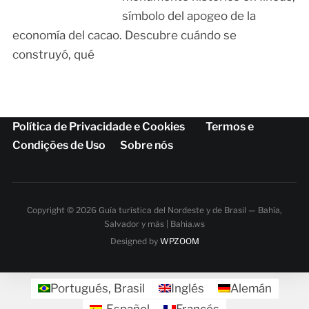
símbolo del apogeo de la
economía del cacao. Descubre cuándo se
construyó, qué
Política de Privacidade e Cookies
Termos e
Condições de Uso
Sobre nós
Copyright © 2026 Guía turística del Nordeste y de Brasil — Bahía,
Salvador y más | Bahia.ws
Designed by
WPZOOM
Portugués, Brasil
Inglés
Alemán
Español
Francés