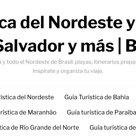
ica del Nordeste y
Salvador y más | 
 y todo el Nordeste de Brasil: playas, itinerarios prep
Inspírate y organiza tu viaje.
rística del Nordeste
Guía Turística de Bahía
urística de Maranhão
Guía turística de Paraíb
stica de Río Grande del Norte
Guía turística d