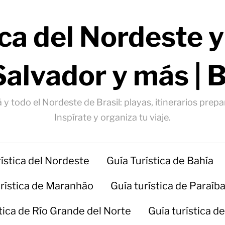
ica del Nordeste y
Salvador y más | 
 y todo el Nordeste de Brasil: playas, itinerarios prep
Inspírate y organiza tu viaje.
rística del Nordeste
Guía Turística de Bahía
urística de Maranhão
Guía turística de Paraíb
stica de Río Grande del Norte
Guía turística d