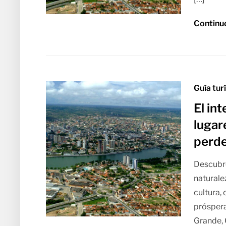
Continu
Guía tur
El int
lugar
perd
Descubre 
naturalez
cultura,
próspera
Grande, 