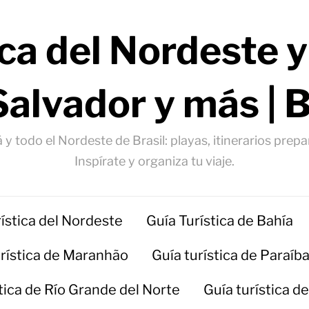
ica del Nordeste y
Salvador y más | 
 y todo el Nordeste de Brasil: playas, itinerarios prep
Inspírate y organiza tu viaje.
rística del Nordeste
Guía Turística de Bahía
urística de Maranhão
Guía turística de Paraíb
stica de Río Grande del Norte
Guía turística d