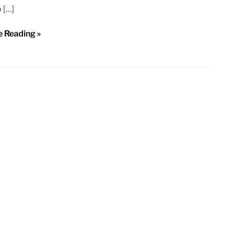
 […]
e Reading »